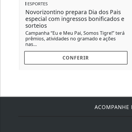
FUTEBOL
no prepara Dia dos Pais
Copa do Brasil 
m ingressos bonificados e
classificados ne
Palmeiras defende
enquanto Cruzeiro,
e Meu Pai, Somos Tigre!” terá
Fluminense,...
idades no gramado e ações
CONFERIR
C
ACOMPANHE