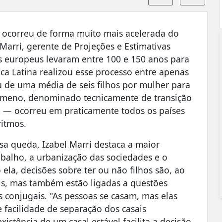
a ocorreu de forma muito mais acelerada do
Marri, gerente de Projeções e Estimativas
s europeus levaram entre 100 e 150 anos para
ca Latina realizou esse processo entre apenas
iu de uma média de seis filhos por mulher para
enômeno, denominado tecnicamente de transição
il — ocorreu em praticamente todos os países
ritmos.
ssa queda, Izabel Marri destaca a maior
balho, a urbanização das sociedades e o
la, decisões sobre ter ou não filhos são, ao
s, mas também estão ligadas a questões
s conjugais. "As pessoas se casam, mas elas
acilidade de separação dos casais
xistência de um casal estável facilita a decisão