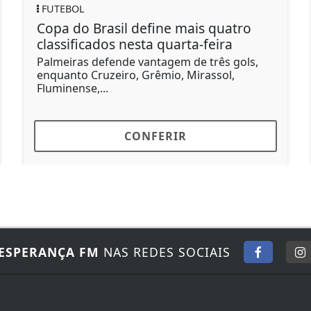
FUTEBOL
define mais quatro
Minda marca no últ
sta quarta-feira
coloca Atlético-MG
Copa do Brasil
 vantagem de três gols,
 Grêmio, Mirassol,
Atacante aproveita fal
minutos do segundo te
sobre o...
ONFERIR
CONF
ESPERANÇA FM
NAS REDES SOCIAIS