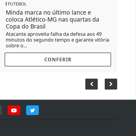
FUTEBOL
imo lance e
Neymar entra no interval
 nas quartas da
assistência e Santos eli
Camisa 10 participa do gol de 
por 1 a 0, no Mangueirão, e aju
ha da defesa aos 49
mpo e garante vitória
ERIR
CONFERIR