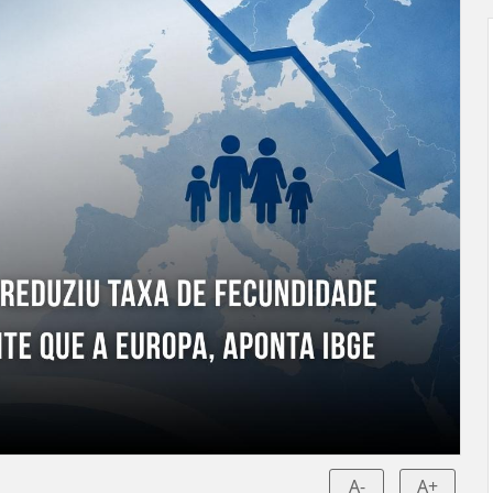
A-
A+