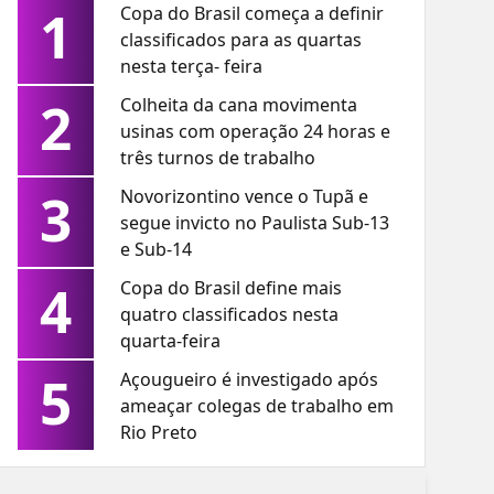
1
Copa do Brasil começa a definir
classificados para as quartas
nesta terça- feira
2
Colheita da cana movimenta
usinas com operação 24 horas e
três turnos de trabalho
3
Novorizontino vence o Tupã e
segue invicto no Paulista Sub-13
e Sub-14
4
Copa do Brasil define mais
quatro classificados nesta
quarta-feira
5
Açougueiro é investigado após
ameaçar colegas de trabalho em
Rio Preto