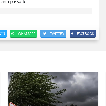
o ano passado.
DIN
|
WHATSAPP
|
TWITTER
|
FACEBOOK