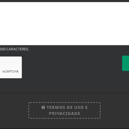
00 CARACTERES.
TERMOS DE USO E
PRIVACIDADE
 experiência de navegação. Ao continuar o acesso, e
cidade.