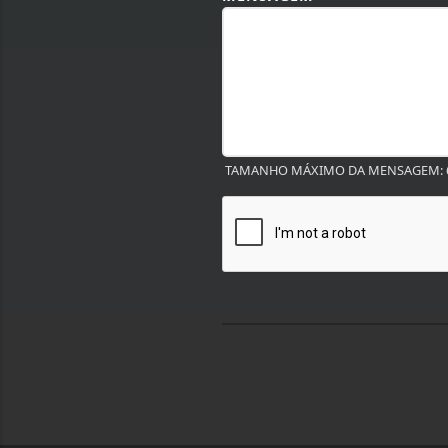
TAMANHO MÁXIMO DA MENSAGEM: 6
Termos de Uso e Privacidade
Esse site utiliza cookies para melhorar sua
concorda com nossos Termos de Uso e Priva