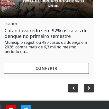
SAÚDE
POLI
Catanduva reduz em 92% os casos de
Caso
dengue no primeiro semestre
Preto
ainda
Município registrou 480 casos da doença em
2026, contra mais de 6,3 mil no mesmo
Suspe
período do...
mas a
morte.
CONFERIR