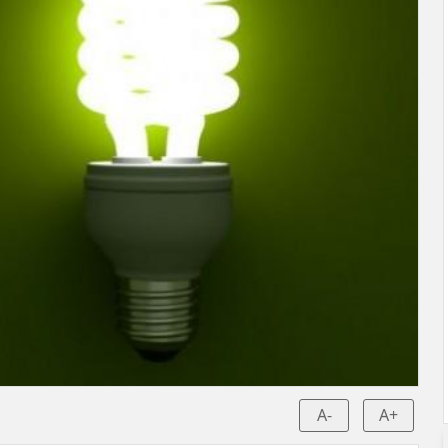
A-
A+