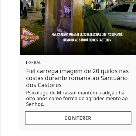
JUSTIÇA
quilos nas
"Eu quero Justiça", diz mãe de
 Santuário
adolescente que sofreu hemor
cerebral após agressão em...
radição há
Estudante de 13 anos segue interna
ecimento ao
UTI após ser atingido na cabeça co
por...
CONFERIR