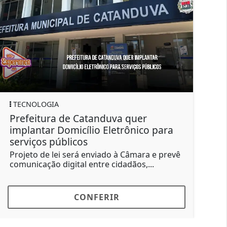
ECONOMIA
PIB de Catanduva ultrapassa R$ 7
ra
bilhões pela primeira vez, aponta
estudo
revê
Economia do município cresceu 34,7% em
dois anos e reforça a força dos setores de...
CONFERIR