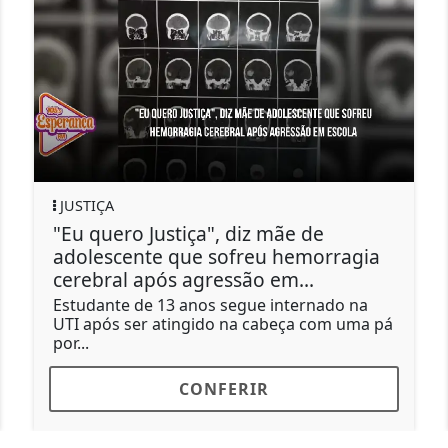
TECNOLOGIA
Prefeitura de Catanduva quer
ragia
implantar Domicílio Eletrônico pa
serviços públicos
do na
Projeto de lei será enviado à Câmara e p
m uma pá
comunicação digital entre cidadãos,...
CONFERIR