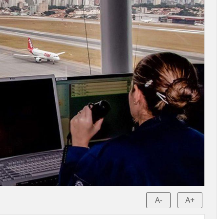
A-
A+