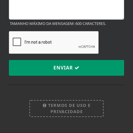
TAMANHO MÁXIMO DA MENSAGEM: 600 CARACTERES.
ENVIAR
Termos de Uso e Privacidade
Esse site utiliza cookies para melhorar sua
experiência de navegação. Ao continuar o acesso,
entendemos que você concorda com nossos Termos
TERMOS DE USO E
de Uso e Privacidade.
PRIVACIDADE
PARA MAIS INFORMAÇÕES,
ACESSE NOSSOS TERMOS
CLICANDO AQUI