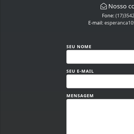
Nosso c
Fone:
(17)354
E-mail:
esperanca1
SEU NOME
SEU E-MAIL
MENSAGEM