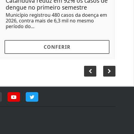
Catanduva reduz em 92% os casos de
Cas
dengue no primeiro semestre
Pret
aind
Município registrou 480 casos da doença em
2026, contra mais de 6,3 mil no mesmo
Susp
período do...
mas 
morte
CONFERIR