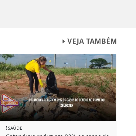
VEJA TAMBÉM
SAÚDE
POLI