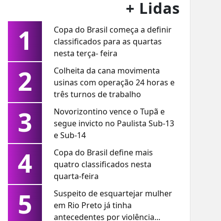
+ Lidas
1
Copa do Brasil começa a definir
classificados para as quartas
nesta terça- feira
2
Colheita da cana movimenta
usinas com operação 24 horas e
três turnos de trabalho
3
Novorizontino vence o Tupã e
segue invicto no Paulista Sub-13
e Sub-14
4
Copa do Brasil define mais
quatro classificados nesta
quarta-feira
5
Suspeito de esquartejar mulher
em Rio Preto já tinha
antecedentes por violência...