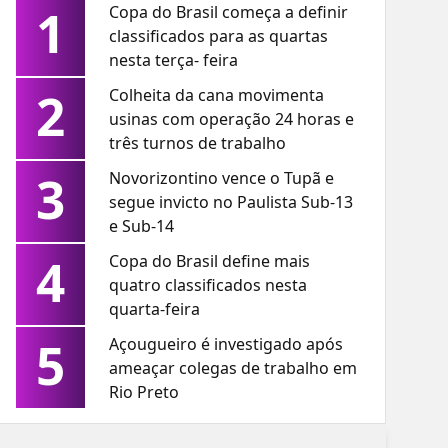
1
Copa do Brasil começa a definir
classificados para as quartas
nesta terça- feira
2
Colheita da cana movimenta
usinas com operação 24 horas e
três turnos de trabalho
3
Novorizontino vence o Tupã e
segue invicto no Paulista Sub-13
e Sub-14
4
Copa do Brasil define mais
quatro classificados nesta
quarta-feira
5
Açougueiro é investigado após
ameaçar colegas de trabalho em
Rio Preto