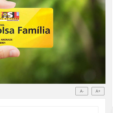
A-
A+