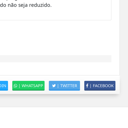
ido não seja reduzido.
DIN
|
WHATSAPP
|
TWITTER
|
FACEBOOK