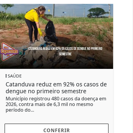
SAÚDE
POLI
Catanduva reduz em 92% os casos de
Cas
dengue no primeiro semestre
Pret
aind
Município registrou 480 casos da doença em
2026, contra mais de 6,3 mil no mesmo
Susp
período do...
mas 
morte
CONFERIR