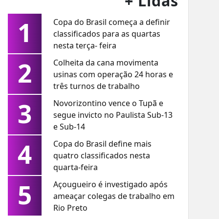
+ Lidas
1
Copa do Brasil começa a definir
classificados para as quartas
nesta terça- feira
2
Colheita da cana movimenta
usinas com operação 24 horas e
três turnos de trabalho
3
Novorizontino vence o Tupã e
segue invicto no Paulista Sub-13
e Sub-14
4
Copa do Brasil define mais
quatro classificados nesta
quarta-feira
5
Açougueiro é investigado após
ameaçar colegas de trabalho em
Rio Preto