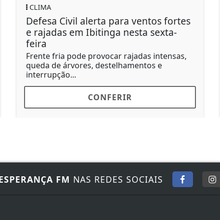
LIMA
SAÚD
efesa Civil alerta para ventos fortes
Cata
 rajadas em Ibitinga nesta sexta-
deng
eira
Municí
2026, 
ente fria pode provocar rajadas intensas,
períod
ueda de árvores, destelhamentos e
terrupção...
CONFERIR
ESPERANÇA FM
NAS REDES SOCIAIS