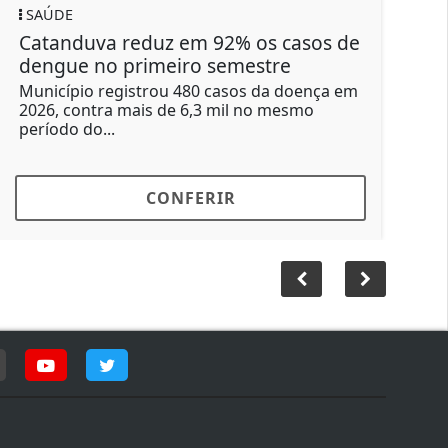
E
POLICIAL
nduva reduz em 92% os casos de
Caso da mu
ue no primeiro semestre
Preto: veja
ainda falta 
pio registrou 480 casos da doença em
contra mais de 6,3 mil no mesmo
Suspeito conf
o do...
mas a identid
morte...
CONFERIR