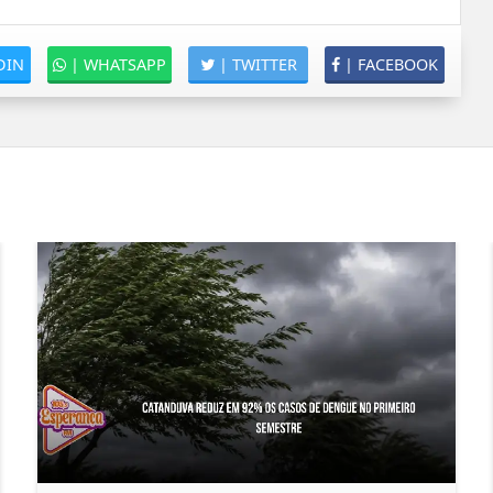
DIN
|
WHATSAPP
|
TWITTER
|
FACEBOOK