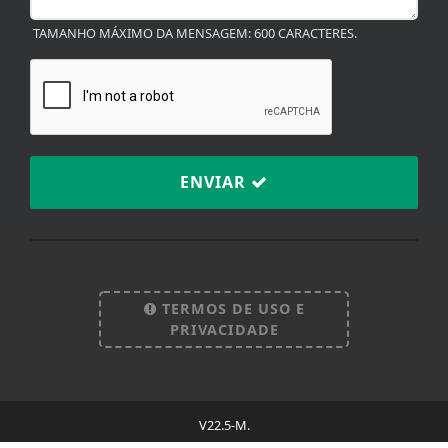
TAMANHO MÁXIMO DA MENSAGEM: 600 CARACTERES.
ENVIAR
Termos de Uso e Privacidade
Esse site utiliza cookies para melhorar sua
experiência de navegação. Ao continuar o acesso,
entendemos que você concorda com nossos Termos
TERMOS DE USO E
de Uso e Privacidade.
PRIVACIDADE
PARA MAIS INFORMAÇÕES,
ACESSE NOSSOS TERMOS
CLICANDO AQUI
PROSSEGUIR
V22.5-M.