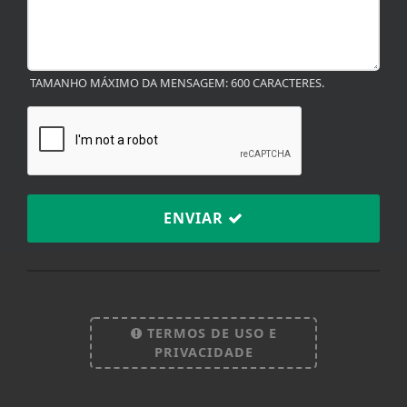
TAMANHO MÁXIMO DA MENSAGEM: 600 CARACTERES.
ENVIAR
Termos de Uso e Privacidade
Esse site utiliza cookies para melhorar sua
experiência de navegação. Ao continuar o acesso,
TERMOS DE USO E
entendemos que você concorda com nossos Termos
PRIVACIDADE
de Uso e Privacidade.
PARA MAIS INFORMAÇÕES,
ACESSE NOSSOS TERMOS
CLICANDO AQUI