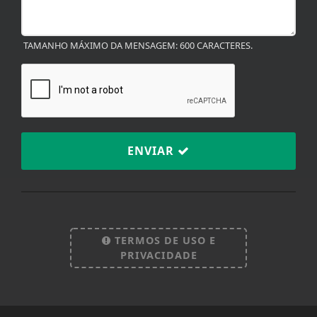
TAMANHO MÁXIMO DA MENSAGEM: 600 CARACTERES.
ENVIAR
Termos de Uso e Privacidade
Esse site utiliza cookies para melhorar sua
experiência de navegação. Ao continuar o acesso,
TERMOS DE USO E
entendemos que você concorda com nossos Termos
PRIVACIDADE
de Uso e Privacidade.
PARA MAIS INFORMAÇÕES,
ACESSE NOSSOS TERMOS
CLICANDO AQUI