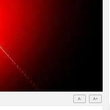
A-
A+