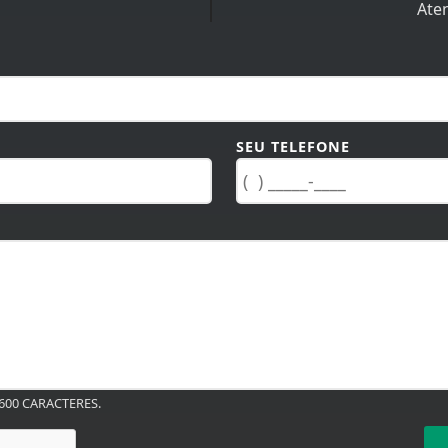
Ate
SEU TELEFONE
00 CARACTERES.