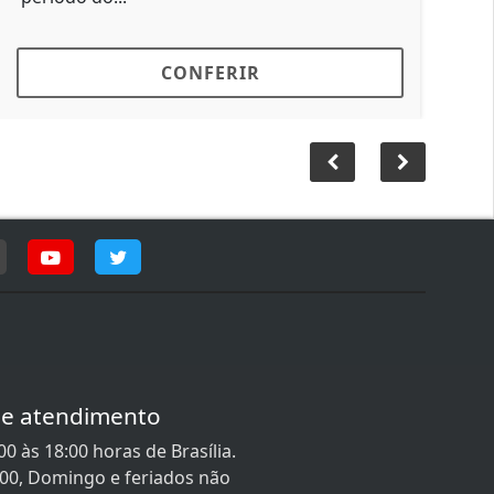
mas a id
morte...
CONFERIR
de atendimento
0 às 18:00 horas de Brasília.
:00, Domingo e feriados não