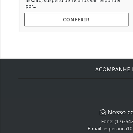
assalto; suspeito de 18 anos vai responder
por...
CONFERIR
ACOMPANHE
Nosso c
Fone:
(17)354
E-mail:
esperanca1