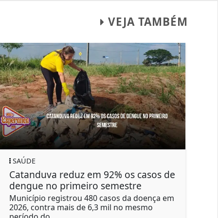
VEJA TAMBÉM
SAÚDE
POLICIA
atanduva reduz em 92% os casos de
Caso d
engue no primeiro semestre
Preto: 
ainda f
unicípio registrou 480 casos da doença em
026, contra mais de 6,3 mil no mesmo
Suspeito
eríodo do...