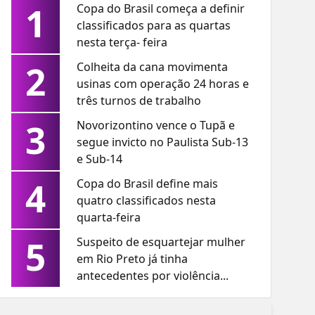
1
Copa do Brasil começa a definir
classificados para as quartas
nesta terça- feira
2
Colheita da cana movimenta
usinas com operação 24 horas e
três turnos de trabalho
3
Novorizontino vence o Tupã e
segue invicto no Paulista Sub-13
e Sub-14
4
Copa do Brasil define mais
quatro classificados nesta
quarta-feira
5
Suspeito de esquartejar mulher
em Rio Preto já tinha
antecedentes por violência...